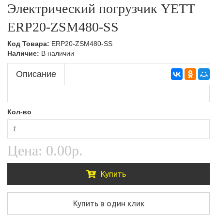
Электрический погрузчик YETT
Тележки подъемные,Складская техника
Ручные гидравлические штабелеры,Складская
техника
ERP20-ZSM480-SS
Тележки с весами,Складская техника
Самоходные штабелеры
Код Товара:
ERP20-ZSM480-SS
Наличие:
В наличии
Самоходные штабелеры,Складская техника
Описание
Электроштабелеры,Складская техника
Кол-во
Цена:
0.00р.
Купить
Купить в один клик