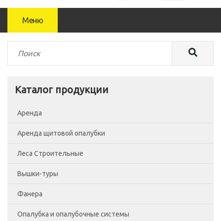
Меню
Каталог продукции
Аренда
Аренда щитовой опалубки
Леса Строительные
Вышки-туры
Леса рамные
Фанера
Помосты
Вышка-тура ВСП-250/0.7
Опалубка и опалубочные системы
Сетка фасадная
Вышка-тура ВСП-250/1.2
Фанера Россия