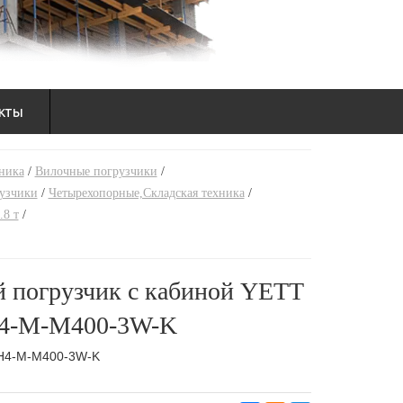
кты
ника
/
Вилочные погрузчики
/
рузчики
/
Четырехопорные,Складская техника
/
.8 т
/
й погрузчик с кабиной YETT
4-M-M400-3W-K
H4-M-M400-3W-K