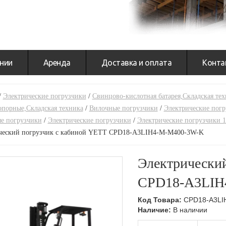
нии
Аренда
Доставка и оплата
Конта
/
Электрические погрузчики
/
Свинцово-кислотная батарея,Складская тех
опорные,Складская техника
/
Вилочные погрузчики
/
Электрические пог
е погрузчики
/
Электрические погрузчики
/
Электрические погрузчики 1
ческий погрузчик с кабиной YETT CPD18-A3LIH4-M-M400-3W-K
Электрически
CPD18-A3LIH
Код Товара:
CPD18-A3LI
Наличие:
В наличии