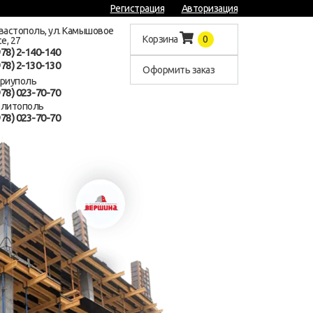
Регистрация
Авторизация
евастополь, ул. Камышовое
Корзина
0
е, 27
978) 2-140-140
978) 2-130-130
Оформить заказ
ариуполь
978) 023-70-70
елитополь
978) 023-70-70