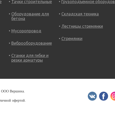
е
Тачки строительные
Грузоподъемное оборудов
Оборудование для
Складская техника
бетона
Лестницы стремянки
Мусоропровод
Стремянки
Виброоборудование
Станки для гибки и
резки арматуры
18 ООО Вершина.
бличной офертой.