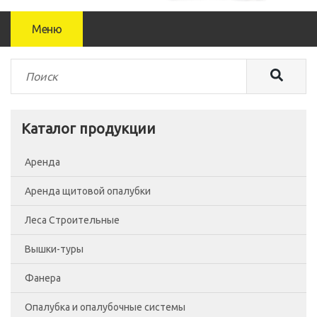
Меню
Каталог продукции
Аренда
Аренда щитовой опалубки
Леса Строительные
Вышки-туры
Леса рамные
Фанера
Помосты
Вышка-тура ВСП-250/0.7
Опалубка и опалубочные системы
Сетка фасадная
Вышка-тура ВСП-250/1.2
Фанера Россия