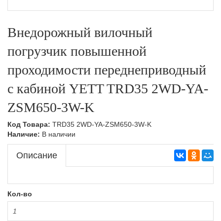
Тележки подъемные,Складская техника
Ручные гидравлические штабелеры,Складская
техника
Внедорожный вилочный
Тележки с весами,Складская техника
Самоходные штабелеры
погрузчик повышенной
Самоходные штабелеры,Складская техника
проходимости переднеприводный
Электроштабелеры,Складская техника
с кабиной YETT TRD35 2WD-YA-
ZSM650-3W-K
Код Товара:
TRD35 2WD-YA-ZSM650-3W-K
Наличие:
В наличии
Описание
Кол-во