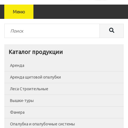
Меню
Каталог продукции
Аренда
Аренда щитовой опалубки
Леса Строительные
Вышки-туры
Леса рамные
Фанера
Помосты
Вышка-тура ВСП-250/0.7
Опалубка и опалубочные системы
Сетка фасадная
Вышка-тура ВСП-250/1.2
Фанера Россия