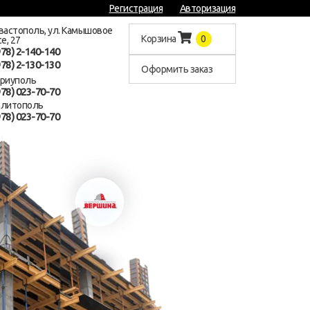
Регистрация
Авторизация
евастополь, ул. Камышовое
Корзина
0
е, 27
978) 2-140-140
978) 2-130-130
Оформить заказ
ариуполь
978) 023-70-70
елитополь
978) 023-70-70