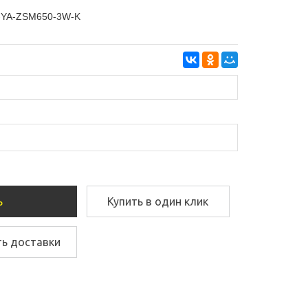
YA-ZSM650-3W-K
ь
Купить в один клик
ть доставки