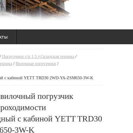
кты
/
Погрузчики г/п 1.5 т,Складская техника
/
техника
/
Вилочные погрузчики
/
ный с кабиной YETT TRD30 2WD-YA-ZSM650-3W-K
вилочный погрузчик
роходимости
дный с кабиной YETT TRD30
650-3W-K