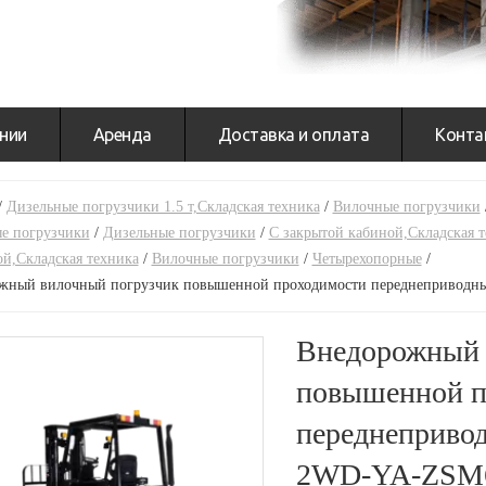
нии
Аренда
Доставка и оплата
Конта
/
Дизельные погрузчики 1.5 т,Складская техника
/
Вилочные погрузчики
е погрузчики
/
Дизельные погрузчики
/
С закрытой кабиной,Складская 
ой,Складская техника
/
Вилочные погрузчики
/
Четырехопорные
/
жный вилочный погрузчик повышенной проходимости переднепривод
Внедорожный 
повышенной п
переднеприво
2WD-YA-ZSM