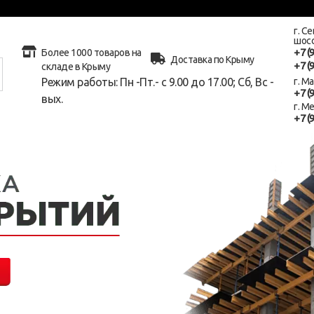
г. С
шосс
+7 (
Более 1000 товаров на
Доставка по Крыму
+7 (
складе в Крыму
Режим работы: Пн -Пт.- с 9.00 до 17.00; Сб, Вс -
г. М
+7 (
вых.
г. М
+7 (