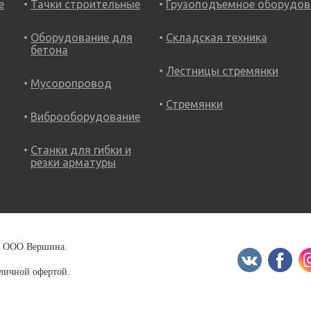
е
Тачки строительные
Грузоподъемное оборудов
Оборудование для
Складская техника
бетона
Лестницы стремянки
Мусоропровод
Стремянки
Виброоборудование
Станки для гибки и
резки арматуры
18 ООО Вершина.
бличной офертой.