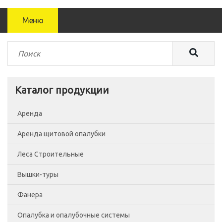
Меню
Каталог продукции
Аренда
Аренда щитовой опалубки
Леса Строительные
Вышки-туры
Леса рамные
Фанера
Помосты
Вышка-тура ВСП-250/0.7
Опалубка и опалубочные системы
Сетка фасадная
Вышка-тура ВСП-250/1.2
Фанера Россия