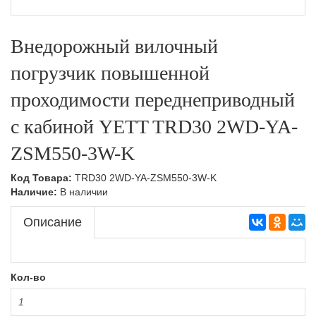
Тележки подъемные,Складская техника
Ручные гидравлические штабелеры,Складская
техника
Внедорожный вилочный
Тележки с весами,Складская техника
Самоходные штабелеры
погрузчик повышенной
Самоходные штабелеры,Складская техника
проходимости переднеприводный
Электроштабелеры,Складская техника
с кабиной YETT TRD30 2WD-YA-
ZSM550-3W-K
Код Товара:
TRD30 2WD-YA-ZSM550-3W-K
Наличие:
В наличии
Описание
Кол-во