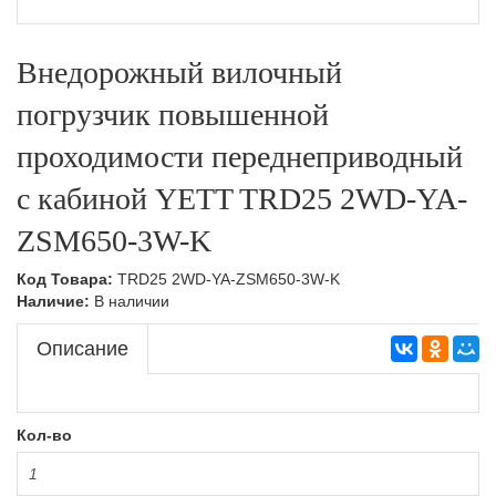
Тележки подъемные,Складская техника
Ручные гидравлические штабелеры,Складская
техника
Внедорожный вилочный
Тележки с весами,Складская техника
Самоходные штабелеры
погрузчик повышенной
Самоходные штабелеры,Складская техника
проходимости переднеприводный
Электроштабелеры,Складская техника
с кабиной YETT TRD25 2WD-YA-
ZSM650-3W-K
Код Товара:
TRD25 2WD-YA-ZSM650-3W-K
Наличие:
В наличии
Описание
Кол-во