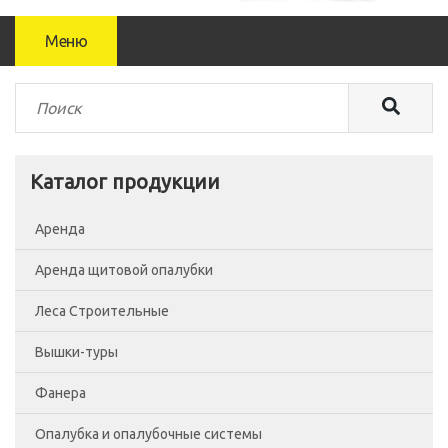
Меню
Каталог продукции
Аренда
Аренда щитовой опалубки
Леса Строительные
Вышки-туры
Леса рамные
Фанера
Помосты
Вышка-тура ВСП-250/0.7
Опалубка и опалубочные системы
Сетка фасадная
Вышка-тура ВСП-250/1.2
Фанера Россия