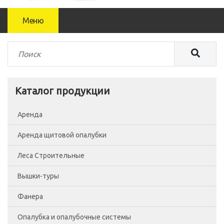
Меню
Каталог продукции
Аренда
Аренда щитовой опалубки
Леса Строительные
Вышки-туры
Леса рамные
Фанера
Помосты
Вышка-тура ВСП-250/0.7
Опалубка и опалубочные системы
Сетка фасадная
Вышка-тура ВСП-250/1.2
Фанера Россия