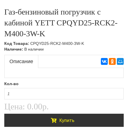
Тележки подъемные,Складская техника
Ручные гидравлические штабелеры,Складская
Газ-бензиновый погрузчик с
техника
Тележки с весами,Складская техника
кабиной YETT CPQYD25-RCK2-
Самоходные штабелеры
M400-3W-K
Самоходные штабелеры,Складская техника
Код Товара:
CPQYD25-RCK2-M400-3W-K
Электроштабелеры,Складская техника
Наличие:
В наличии
Описание
Кол-во
Цена:
0.00р.
Купить